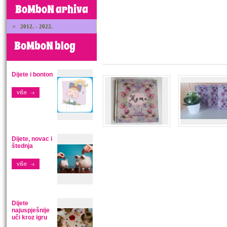
BoMboN arhiva
2012. - 2022.
BoMboN blog
Dijete i bonton
više
Dijete, novac i
štednja
više
Dijete
najuspješnije
uči kroz igru