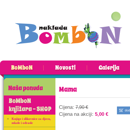
BoMboN
Novosti
Galerija
Naša ponuda
Mama
BoMboN
Cijena:
knjižara - SHOP
7,90 €
dod
Cijena na akciji:
5,00 €
Knjige i slikovnice za djecu,
mlade i odrasle