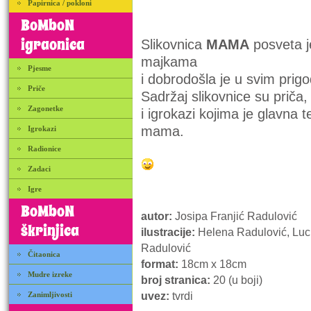
Papirnica / pokloni
BoMboN
igraonica
Slikovnica
MAMA
posveta j
majkama
Pjesme
i dobrodošla je u svim prig
Priče
Sadržaj slikovnice su priča
Zagonetke
i igrokazi kojima je glavna 
mama.
Igrokazi
Radionice
Zadaci
Igre
BoMboN
autor:
Josipa Franjić Radulović
škrinjica
ilustracije:
Helena Radulović, Luci
Radulović
Čitaonica
format:
18cm x 18cm
Mudre izreke
broj stranica:
20 (u boji)
Zanimljivosti
uvez:
tvrdi