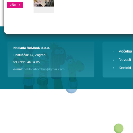
više
Naklada BoMboN d.o.o.
Početna
Podfuščak 14, Zagreb
Novosti
tel: 099/ 646 04 85
Kontakt
e-mail:
nakladabombon@gmail.com