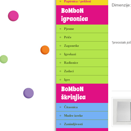
Papirnica / pokloni
Dimenzije:
BoMboN
igraonica
Pjesme
Priče
*preostalo j
Zagonetke
Igrokazi
Radionice
Zadaci
Igre
BoMboN
škrinjica
Čitaonica
Mudre izreke
Zanimljivosti