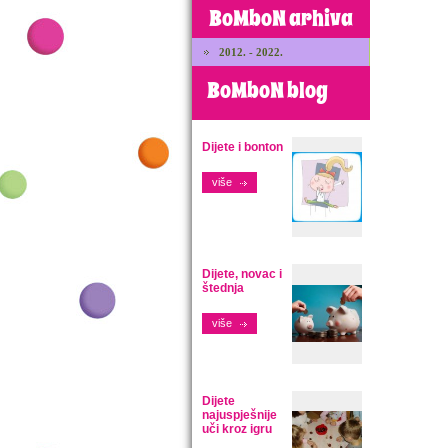
BoMboN arhiva
2012. - 2022.
BoMboN blog
Dijete i bonton
više
Dijete, novac i
štednja
više
Dijete
najuspješnije
uči kroz igru