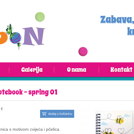
Zabava,
k
Galerija
O nama
Kontakt
otebook - spring 01
 €
dodaj u košaricu
žnica s motivom cvijeća i pčelica.