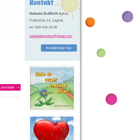
Kontakt
Naklada BoMboN d.o.o.
Podfuščak 14, Zagreb
tel: 099/ 646 04 85
nakladabombon@gmail.com
Kontaktirajte nas
povratak