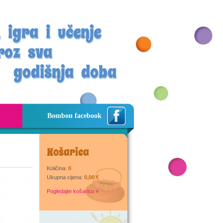
 igra i učenje
roz sva
godišnja doba
Bombon facebook
Košarica
Količina:
0
Ukupna cijena:
0,00 €
Pogledajte košaricu »