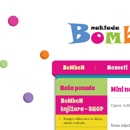
BoMboN
Novosti
Naša ponuda
Mini n
BoMboN
Cijena:
4,00
knjižara - SHOP
Knjige i slikovnice za djecu,
mlade i odrasle
Mala bilje