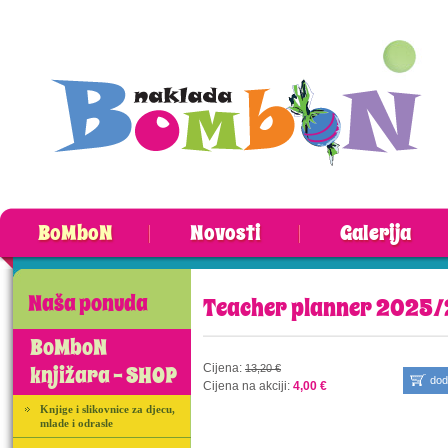
BoMboN
Novosti
Galerija
Naša ponuda
Teacher planner 2025
BoMboN
knjižara - SHOP
Cijena:
13,20 €
dod
Cijena na akciji:
4,00 €
Knjige i slikovnice za djecu,
mlade i odrasle