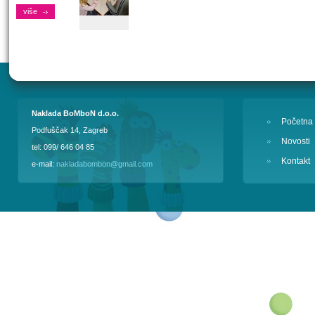
više
Naklada BoMboN d.o.o.
Početna
Podfuščak 14, Zagreb
Novosti
tel: 099/ 646 04 85
Kontakt
e-mail:
nakladabombon@gmail.com