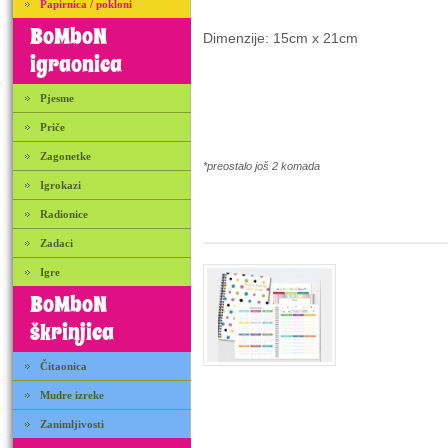
Papirnica / pokloni
BoMboN
Dimenzije:
15cm x 21cm
igraonica
Pjesme
Priče
Zagonetke
*preostalo još 2 komada
Igrokazi
Radionice
Zadaci
Igre
BoMboN
škrinjica
Čitaonica
Mudre izreke
Zanimljivosti