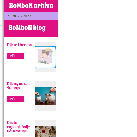
BoMboN arhiva
2012. - 2022.
BoMboN blog
Dijete i bonton
više
Dijete, novac i
štednja
više
Dijete
najuspješnije
uči kroz igru