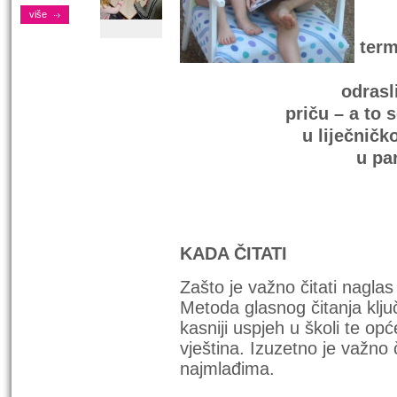
više
term
odras
priču – a to 
u liječničk
u par
KADA ČITATI
Zašto je važno čitati naglas
Metoda glasnog čitanja ključn
kasniji uspjeh u školi te o
pć
vještina. Izuzetno je važno 
najmlađima.