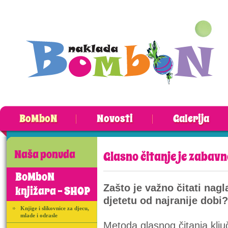
BoMboN
Novosti
Galerija
Naša ponuda
Glasno čitanje je zabavn
BoMboN
Zašto je važno čitati nagl
knjižara - SHOP
djetetu
od najranije dobi?
Knjige i slikovnice za djecu,
mlade i odrasle
Metoda glasnog čitanja ključn