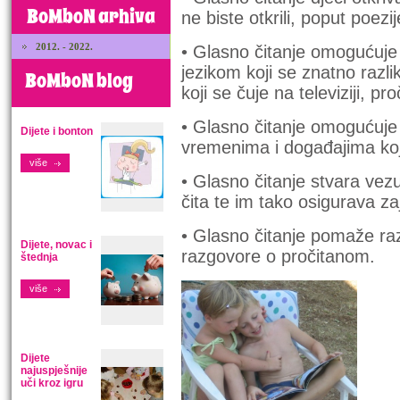
BoMboN arhiva
ne biste otkrili, poput poezij
2012. - 2022.
• Glasno čitanje omogućuje
jezikom koji se znatno razl
BoMboN blog
koji se čuje na televiziji, pr
• Glasno čitanje omogućuje 
Dijete i bonton
vremenima i događajima koje 
više
• Glasno čitanje stvara vez
čita te im tako osigurava z
• Glasno čitanje pomaže raz
Dijete, novac i
razgovore o pročitanom.
štednja
više
Dijete
najuspješnije
uči kroz igru