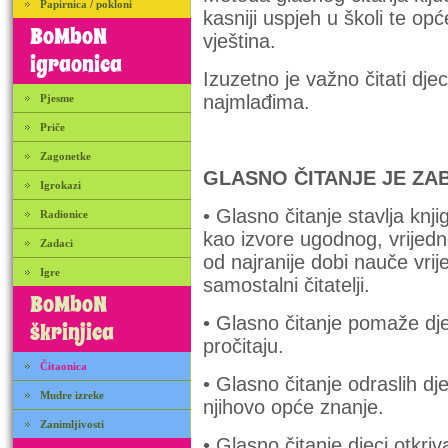
Papirnica / pokloni
kasniji uspjeh u školi te opć
BoMboN
vještina.
igraonica
Izuzetno je važno čitati dje
najmlađima.
Pjesme
Priče
Zagonetke
GLASNO ČITANJE JE ZA
Igrokazi
• Glasno čitanje stavlja knji
Radionice
kao izvore ugodnog, vrijedno
Zadaci
od najranije dobi nauče vrij
Igre
samostalni čitatelji.
BoMboN
• Glasno čitanje pomaže djec
škrinjica
pročitaju.
Čitaonica
• Glasno čitanje odraslih dje
Mudre izreke
njihovo opće znanje.
Zanimljivosti
• Glasno čitanje djeci otkri