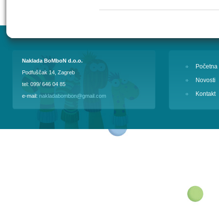
Naklada BoMboN d.o.o.
Početna
Podfuščak 14, Zagreb
Novosti
tel: 099/ 646 04 85
Kontakt
e-mail:
nakladabombon@gmail.com