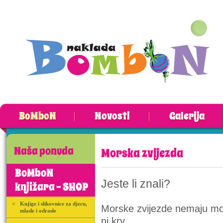
BoMboN
Novosti
Galerija
Naša ponuda
Morska zvijezda
BoMboN
Jeste li znali?
knjižara - SHOP
Knjige i slikovnice za djecu,
Morske zvijezde nemaju moz
mlade i odrasle
ni krv.