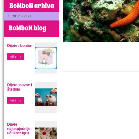
BoMboN arhiva
2012. - 2022.
BoMboN blog
Dijete i bonton
više
Dijete, novac i
štednja
više
Dijete
najuspješnije
uči kroz igru