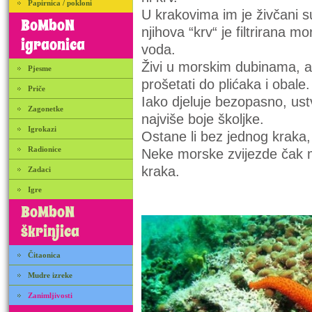
Papirnica / pokloni
U krakovima im je živčani s
BoMboN
njihova “krv“ je filtrirana m
igraonica
voda.
Živi u morskim dubinama, ali
Pjesme
prošetati do plićaka i obale.
Priče
Iako djeluje bezopasno, ustv
Zagonetke
najviše boje školjke.
Igrokazi
Ostane li
bez jednog kraka,
Radionice
Neke morske zvijezde
čak mo
kraka.
Zadaci
Igre
BoMboN
škrinjica
Čitaonica
Mudre izreke
Zanimljivosti