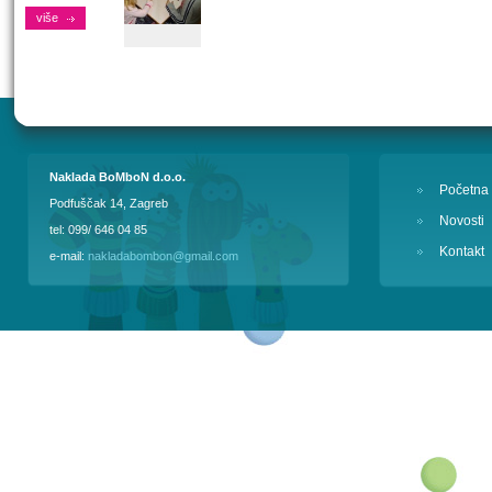
više
Naklada BoMboN d.o.o.
Početna
Podfuščak 14, Zagreb
Novosti
tel: 099/ 646 04 85
Kontakt
e-mail:
nakladabombon@gmail.com