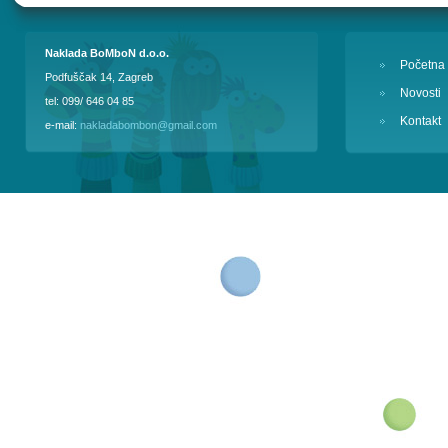
Naklada BoMboN d.o.o.
Početna
Podfuščak 14, Zagreb
Novosti
tel: 099/ 646 04 85
Kontakt
e-mail:
nakladabombon@gmail.com