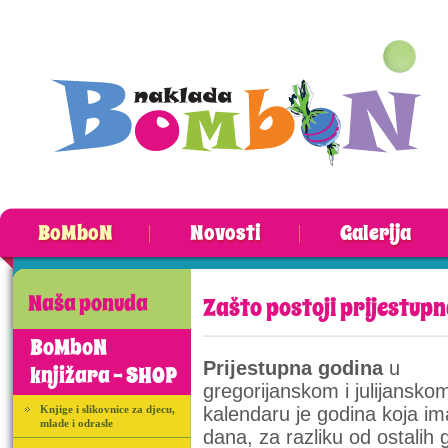
BoMboN
Novosti
Galerija
Naša ponuda
Zašto postoji prijestup
BoMboN
Prijestupna godina
u
knjižara - SHOP
gregorijanskom i julijansko
Knjige i slikovnice za djecu,
kalendaru je godina koja i
mlade i odrasle
dana, za razliku od ostalih 