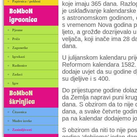
Papirnica / pokloni
koje imaju 365 dana. Razl
BoMboN
je usklađivanje kalendarske
s astronomskom godinom, d
igraonica
s vremenom Nova godina p
Pjesme
ljeto, a grožđe dozrijevalo u
veljača, koji inače ima 28 d
Priče
dana.
Zagonetke
U julijanskom kalendaru prij
Igrokazi
Reformom kalendara 1582. g
Radionice
dodaje uvjet da su godine d
Zadaci
su djeljive i s 400.
Igre
Do prijestupne godine dolaz
BoMboN
da Zemlja napravi puni krug
škrinjica
dana. S obzirom da to nije c
dana, a svake četvrte godine
Čitaonica
pa na kalendar dodajemo još
Mudre izreke
S obzirom da niti to nije po
Zanimljivosti