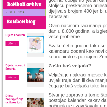
godina ‘dobijemo’ jedan dan
BoMboN arhiva
stoljeću preskačemo prijes
djeljiva s brojem 400 jer b
2012. - 2022.
zaostajati.
BoMboN blog
Ovim načinom računanja pos
dan u 8.000 godina, a izgle
Dijete i bonton
veće probleme.
više
Svake četiri godine tako se 
kalendaru dodani kao novi 
koordiniralo s pozicijom Z
Zašto baš veljača?
Dijete, novac i
štednja
Veljača je najkraći mjesec 
više
uvijek traje dan ili dva man
čega je baš veljača tako kr
Stvar je zapravo u tome što j
Dijete
najuspješnije
postojao kalendar kakav dan
uči kroz igru
počinjala je i završavala u 