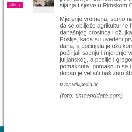
sijanja i sjetve u Rimskom 
više
Mjerenje vremena, samo nal
da se obilježe agrikulturne
današnjeg prosinca i ožujka 
Poslije, kada su uvedeni prv
dana, a počinjala je ožujkom
počinjali sadnju i mjerenj
julijanskog, a poslije i gre
pomaknuta, pomaknuo se i n
dodan je veljači baš zato što
Izvor: wikipedia.hr
(foto: timeanddate.com)