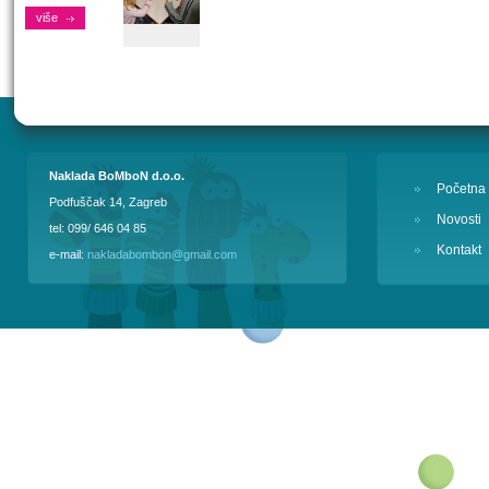
više
Naklada BoMboN d.o.o.
Početna
Podfuščak 14, Zagreb
Novosti
tel: 099/ 646 04 85
Kontakt
e-mail:
nakladabombon@gmail.com