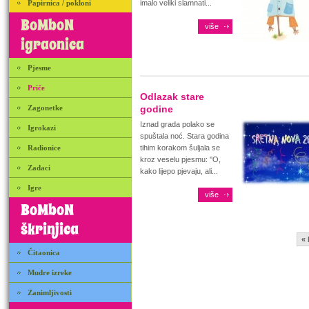
Papirnica / pokloni
imalo veliki slamnati...
BoMboN
više
igraonica
Pjesme
Priče
Odlazak stare
Zagonetke
godine
Iznad grada polako se
Igrokazi
spuštala noć. Stara godina
Radionice
tihim korakom šuljala se
kroz veselu pjesmu: ''O,
Zadaci
kako lijepo pjevaju, ali...
Igre
više
BoMboN
škrinjica
«
Čitaonica
Mudre izreke
Zanimljivosti