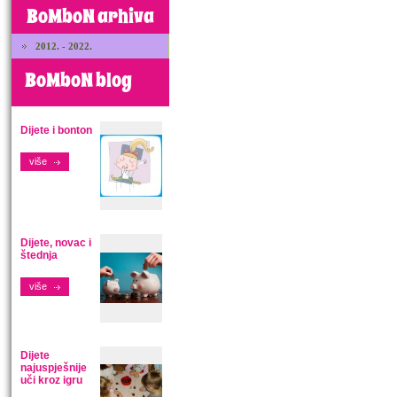
BoMboN arhiva
2012. - 2022.
BoMboN blog
Dijete i bonton
više
Dijete, novac i
štednja
više
Dijete
najuspješnije
uči kroz igru