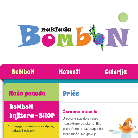
BoMboN
Novosti
Galerija
Priče
Naša ponuda
BoMboN
Čarobno strašilo
knjižara - SHOP
U polju je stajalo strašilo
napravljeno od slame. Bilo
Knjige i slikovnice za djecu,
je obučeno u plavi kaputić i
mlade i odrasle
stare hlače. Na glavi je