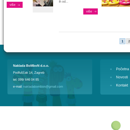
ih od...
više
više
1
2
Naklada BoMboN d.o.o.
Početna
Podfuščak 14, Zagreb
Novosti
tel: 099/ 646 04 85
Kontakt
e-mail:
nakladabombon@gmail.com