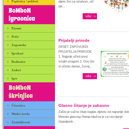
Papirnica / pokloni
dijete živi sa strahom, uči
biti...
BoMboN
igraonica
više
Pjesme
Priče
Prijatelji prirode
Zagonetke
DESET ZAPOVIJEDI
PRIJATELJA PRIRODE
Igrokazi
1. Najprije očisti pred
svojim pragom 2. Ono što
Radionice
si očistio danas, čuvaj...
Zadaci
više
Igre
BoMboN
škrinjica
Glasno čitanje je zabavno
Čitaonica
Zašto je važno čitati naglas djetetu od najranije d
Mudre izreke
Metoda glasnog čitanja ključna je za razvijanje
čitateljskih...
Zanimljivosti