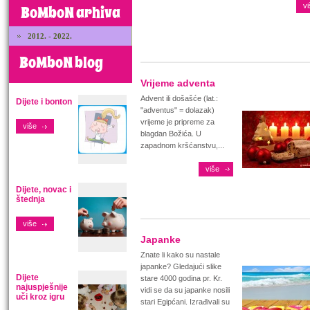
vi
BoMboN arhiva
2012. - 2022.
BoMboN blog
Vrijeme adventa
Advent ili došašće (lat.:
Dijete i bonton
"adventus" = dolazak)
vrijeme je pripreme za
više
blagdan Božića. U
zapadnom kršćanstvu,...
više
Dijete, novac i
štednja
više
Japanke
Znate li kako su nastale
japanke? Gledajući slike
Dijete
stare 4000 godina pr. Kr.
najuspješnije
vidi se da su japanke nosili
uči kroz igru
stari Egipćani. Izrađivali su