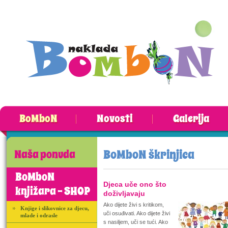
BoMboN
Novosti
Galerija
BoMboN škrinjica
Naša ponuda
BoMboN
Djeca uče ono što
knjižara - SHOP
doživljavaju
Ako dijete živi s kritikom,
Knjige i slikovnice za djecu,
uči osuđivati. Ako dijete živi
mlade i odrasle
s nasiljem, uči se tući. Ako